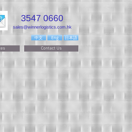
3547 0660
sales@winnerlogistics.com.hk
中文
Eng
日本語
ces
Contact Us