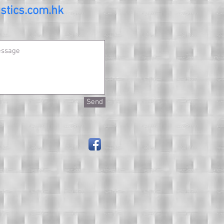
stics.com.hk
Send