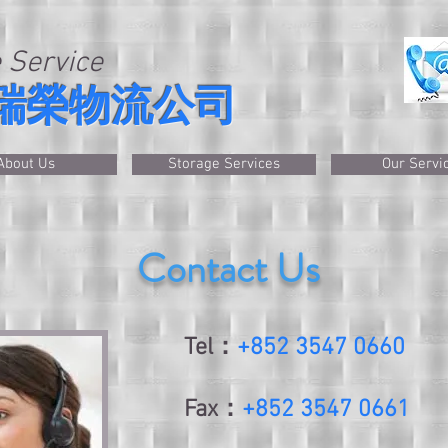
 Service
瑞榮物流公司
About Us
Storage Services
Our Servi
Contact Us
Tel：
+852 3547 0660
Fax：
+852 3547 0661