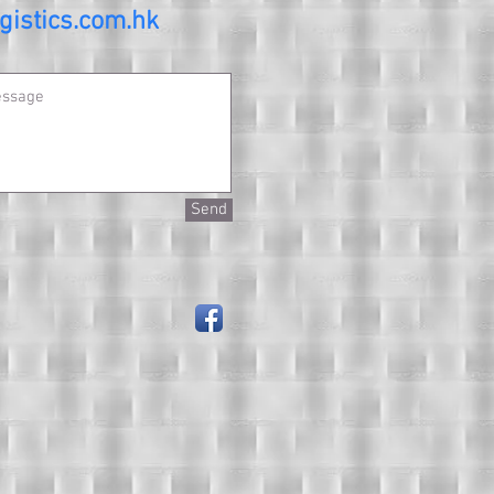
gistics.com.hk
Send